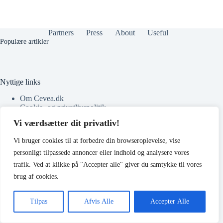
Partners
Press
About
Useful
Populære artikler
Nyttige links
Om Cevea.dk
Cookie- og privatlivspolitik
Annoncering
Vi værdsætter dit privatliv!
Vi bruger cookies til at forbedre din browseroplevelse, vise
Nyttig information
personligt tilpassede annoncer eller indhold og analysere vores
Vim in meis verterem menandri, ea iuvaret delectus verterem
trafik. Ved at klikke på "Accepter alle" giver du samtykke til vores
qui, nec ad ferri corpora.
brug af cookies.
Euismod nisi porta lorem mollis. Interdum velit euismod in
pellentesque.
Tilpas
Afvis Alle
Accepter Alle
Copyright © 2026 -
Terms & Services
|
Privacy
Cevea.dk
Policy